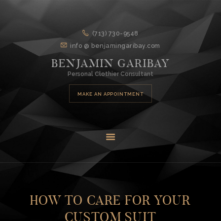
HOME
(713) 730-9548
info @ benjamingaribay.com
ABOUT
BENJAMIN GARIBAY
DESIGN
Personal Clothier Consultant
SERVICES
MAKE AN APPOINTMENT
CONTACT
HOW TO CARE FOR YOUR
CUSTOM SUIT