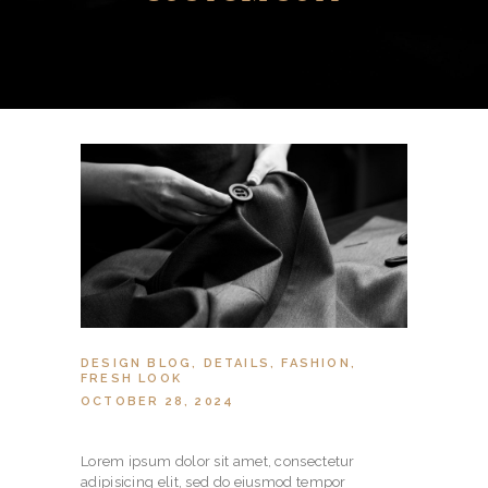
DESIGN BLOG
,
DETAILS
,
FASHION
,
FRESH LOOK
OCTOBER 28, 2024
Lorem ipsum dolor sit amet, consectetur
adipisicing elit, sed do eiusmod tempor